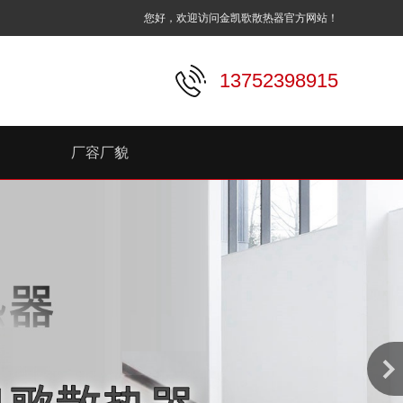
您好，欢迎访问金凯歌散热器官方网站！
13752398915
厂容厂貌