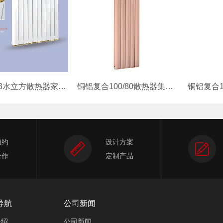
钢制70/63水立方散热器家用水暖暖气
铜铝复合100/80散热器集中供暖卧室
预约
设计方案
合作
定制产品
导航
公司新闻
介绍
公司新闻